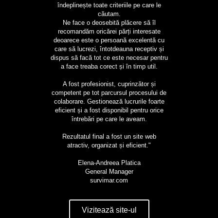
îndeplinește toate criteriile pe care le
căutam.
Ne face o deosebită plăcere să îl
recomandăm oricărei părți interesate
deoarece este o persoană excelentă cu
care să lucrezi, întotdeauna receptiv și
dispus să facă tot ce este necesar pentru
a face treaba corect și în timp util.
A fost profesionist, cuprinzător și
competent pe tot parcursul procesului de
colaborare. Gestionează lucrurile foarte
eficient și a fost disponibil pentru orice
întrebări pe care le aveam.
Rezultatul final a fost un site web
atractiv, organizat și eficient."
Elena-Andreea Platica
General Manager
survimar.com
Vizitează site-ul