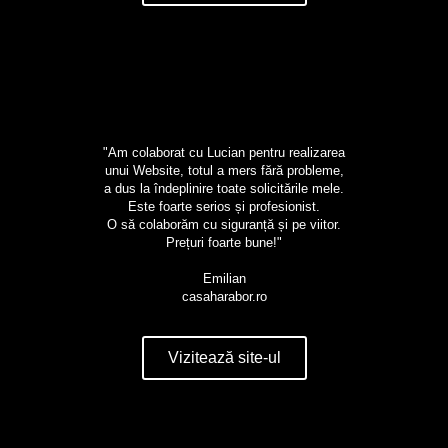
"Am colaborat cu Lucian pentru realizarea
unui Website, totul a mers fără probleme,
a dus la îndeplinire toate solicitările mele.
Este foarte serios și profesionist.
O să colaborăm cu siguranță și pe viitor.
Prețuri foarte bune!"
Emilian
casaharabor.ro
Vizitează site-ul