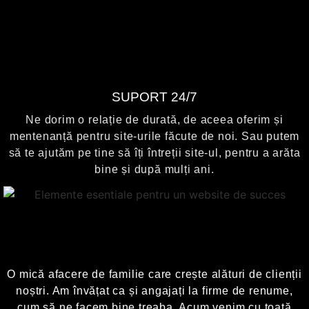
SUPORT 24/7
Ne dorim o relație de durată, de aceea oferim și
mentenanță pentru site-urile făcute de noi. Sau putem
să te ajutăm pe tine să îți întreții site-ul, pentru a arăta
bine și după mulți ani.
O mică afacere de familie care crește alături de clienții
noștri. Am învățat ca și angajați la firme de renume,
cum să ne facem bine treaba. Acum venim cu toată